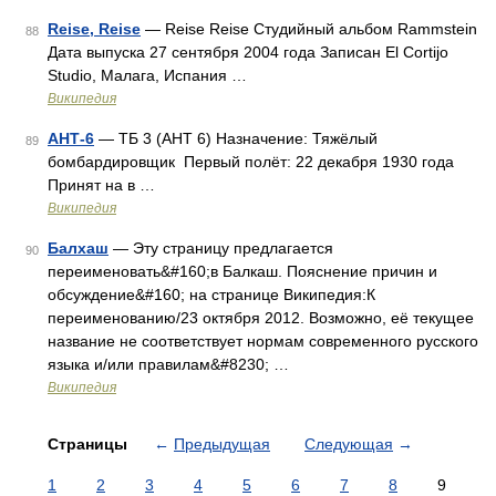
Reise, Reise
— Reise Reise Студийный альбом Rammstein
88
Дата выпуска 27 сентября 2004 года Записан El Cortijo
Studio, Малага, Испания …
Википедия
АНТ-6
— ТБ 3 (АНТ 6) Назначение: Тяжёлый
89
бомбардировщик Первый полёт: 22 декабря 1930 года
Принят на в …
Википедия
Балхаш
— Эту страницу предлагается
90
переименовать&#160;в Балкаш. Пояснение причин и
обсуждение&#160; на странице Википедия:К
переименованию/23 октября 2012. Возможно, её текущее
название не соответствует нормам современного русского
языка и/или правилам&#8230; …
Википедия
Страницы
←
Предыдущая
Следующая
→
1
2
3
4
5
6
7
8
9