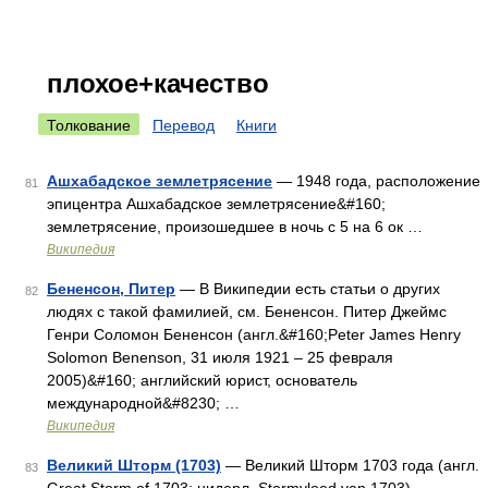
плохое+качество
Толкование
Перевод
Книги
Ашхабадское землетрясение
— 1948 года, расположение
81
эпицентра Ашхабадское землетрясение&#160;
землетрясение, произошедшее в ночь с 5 на 6 ок …
Википедия
Бененсон, Питер
— В Википедии есть статьи о других
82
людях с такой фамилией, см. Бененсон. Питер Джеймс
Генри Соломон Бененсон (англ.&#160;Peter James Henry
Solomon Benenson, 31 июля 1921 – 25 февраля
2005)&#160; английский юрист, основатель
международной&#8230; …
Википедия
Великий Шторм (1703)
— Великий Шторм 1703 года (англ.
83