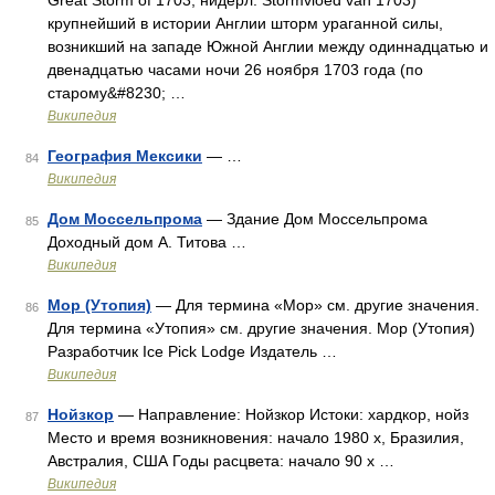
Great Storm of 1703; нидерл. Stormvloed van 1703)
крупнейший в истории Англии шторм ураганной силы,
возникший на западе Южной Англии между одиннадцатью и
двенадцатью часами ночи 26 ноября 1703 года (по
старому&#8230; …
Википедия
География Мексики
— …
84
Википедия
Дом Моссельпрома
— Здание Дом Моссельпрома
85
Доходный дом А. Титова …
Википедия
Мор (Утопия)
— Для термина «Мор» см. другие значения.
86
Для термина «Утопия» см. другие значения. Мор (Утопия)
Разработчик Ice Pick Lodge Издатель …
Википедия
Нойзкор
— Направление: Нойзкор Истоки: хардкор, нойз
87
Место и время возникновения: начало 1980 х, Бразилия,
Австралия, США Годы расцвета: начало 90 х …
Википедия